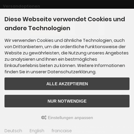
Versandoptionen
Diese Webseite verwendet Cookies und
andere Technologien
Wir verwenden Cookies und ähnliche Technologien, auch
von Drittanbietern, um die ordentliche Funktionsweise der
Website zu gewährleisten, die Nutzung unseres Angebotes
zu analysieren und Ihnen ein bestmögliches
Einkaufserlebnis bieten zu können. Weitere Informationen
finden Sie in unserer Datenschutzerklärung.
Newsletter-Anmeldung
ALLE AKZEPTIEREN
E-Mail-Adresse:
NUR NOTWENDIGE
Der Newsletter kann jederzeit hier oder in Ihrem Kundenkonto abbestellt werden.
Einstellungen anpassen
RIDE IN Onlineshop<>Motorradbekleidung<>Tuningteile<>Umbauteile © 2026 | Template ©
Deutsch
English
francaise
2009-2026 by
mod
ified eCommerce Shopsoftware