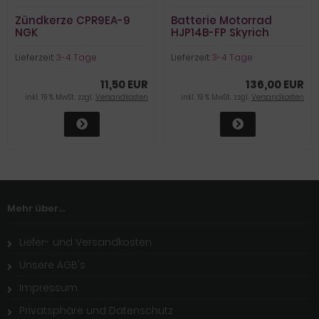
Zündkerze CPR9EA-9
Batterie Motorrad
NGK
HJP14B-FP Skyrich
Lithium-Ionen mit
Anzeige und
Lieferzeit:
3-4 Tage
Lieferzeit:
3-4 Tage
Überladeschutz
11,50 EUR
136,00 EUR
inkl. 19 % MwSt. zzgl.
Versandkosten
inkl. 19 % MwSt. zzgl.
Versandkosten
Mehr über...
Liefer- und Versandkosten
Unsere AGB's
Impressum
Privatsphäre und Datenschutz