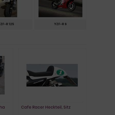
ZF-R 125
YZF-R 6
aha
Cafe Racer Heckteil, Sitz