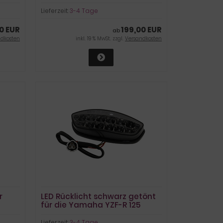
Lieferzeit:
3-4 Tage
0 EUR
199,00 EUR
ab
ndkosten
inkl. 19 % MwSt. zzgl.
Versandkosten
r
LED Rücklicht schwarz getönt
für die Yamaha YZF-R 125
Lieferzeit:
3-4 Tage