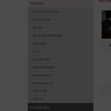
WEITER
YAMAHA
BT 1100 BULLDOG
FZ 6 / FAZER
MT 125
MT-KOMPONENTEN
SCR 950
XJ 6
XJ 600 S/N
XJR 1200/1300
Yamaha FZ 1
Yamaha FZ 8
YZF-R 125
YZF-R 6
Fundgrube