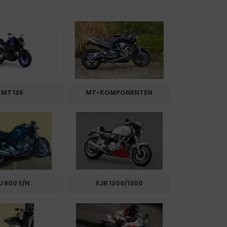
MT 125
MT-KOMPONENTEN
J 600 S/N
XJR 1200/1300