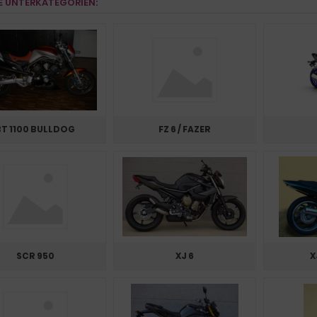
E UNTERKATEGORIEN:
BT 1100 BULLDOG
FZ 6 / FAZER
SCR 950
XJ 6
X