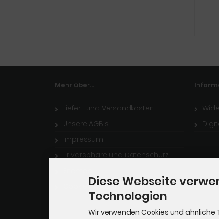
Mehr über...
Inform
Liefer- und Versandkosten
Wide
Unsere AGB's
Digi
Impressum
Privatsphäre und Datenschutz
Sitemap
Diese Webseite verwe
Cookie Einstellungen
Technologien
Wir verwenden Cookies und ähnliche 