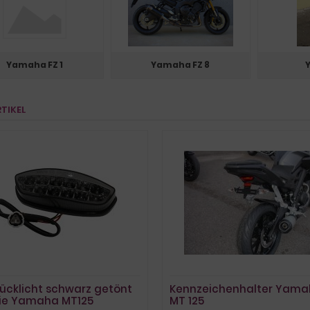
Yamaha FZ 1
Yamaha FZ 8
Y
RTIKEL
Rücklicht schwarz getönt
Kennzeichenhalter Yam
die Yamaha MT125
MT 125