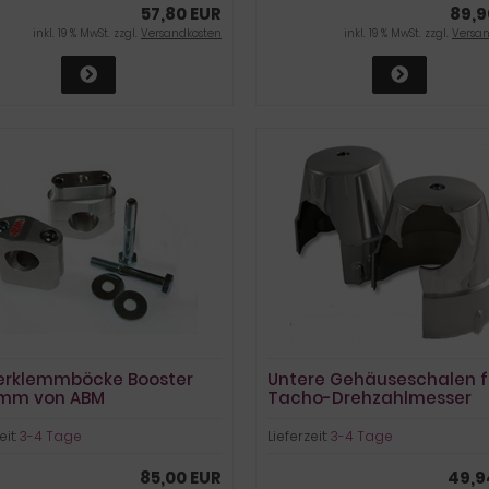
57,80 EUR
89,9
inkl. 19 % MwSt. zzgl.
Versandkosten
inkl. 19 % MwSt. zzgl.
Versa
erklemmböcke Booster
Untere Gehäuseschalen f
 mm von ABM
Tacho-Drehzahlmesser
eit:
3-4 Tage
Lieferzeit:
3-4 Tage
85,00 EUR
49,9