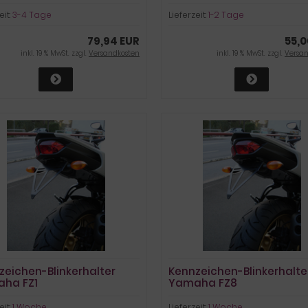
eit:
3-4 Tage
Lieferzeit:
1-2 Tage
79,94 EUR
55,0
inkl. 19 % MwSt. zzgl.
Versandkosten
inkl. 19 % MwSt. zzgl.
Versa
zeichen-Blinkerhalter
Kennzeichen-Blinkerhalte
ha FZ1
Yamaha FZ8
eit:
1 Woche
Lieferzeit:
1 Woche