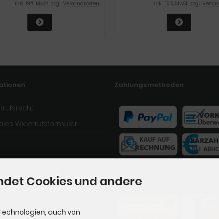
inkl. 19 % MwSt. zzgl.
Versandkosten
inkl. 19 % MwSt. zzgl.
Versa
ationen
Zahlungsmethoden
rrufsrecht
tales Widerrufsformular
Versandoptionen
ndet Cookies und andere
Technologien, auch von