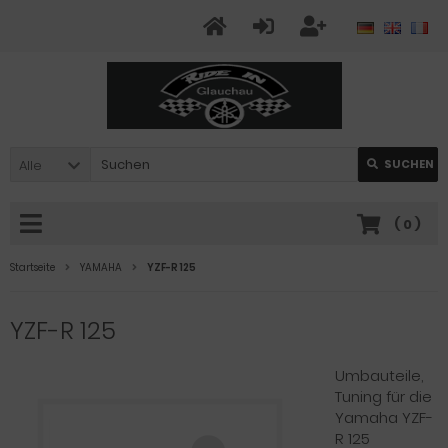
Alle
SUCHEN
(
0
)
Startseite
YAMAHA
YZF-R 125
YZF-R 125
Umbauteile,
Tuning für die
Yamaha YZF-
R 125