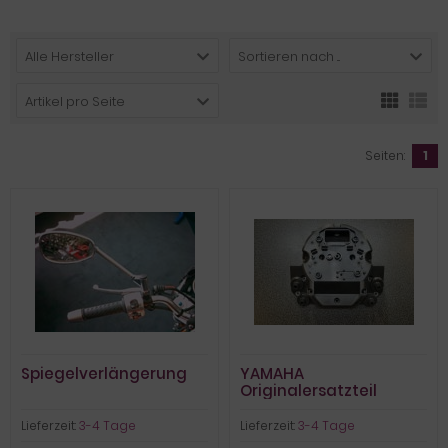
Alle Hersteller
Sortieren nach ...
Artikel pro Seite
Seiten:
1
Spiegelverlängerung
YAMAHA
Originalersatzteil
Gehäuse Deckel unten
MT01
Lieferzeit:
3-4 Tage
Lieferzeit:
3-4 Tage