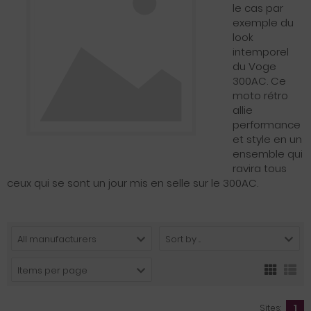
le cas par
exemple du
look
intemporel
du Voge
300AC. Ce
moto rétro
allie
performance
et style en un
ensemble qui
ravira tous
ceux qui se sont un jour mis en selle sur le 300AC.
All manufacturers
Sort by ...
Items per page
Sites:
1