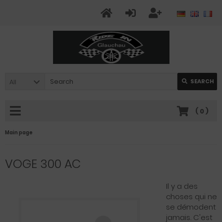
All
SEARCH
(
0
)
Main page
VOGE 300 AC
Il y a des
choses qui ne
se démodent
jamais. C'est