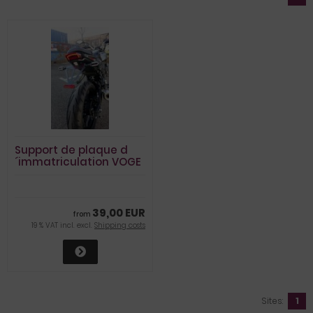
Support de plaque d
´immatriculation VOGE
300 AC
39,00 EUR
from
19 % VAT incl. excl.
Shipping costs
Sites:
1